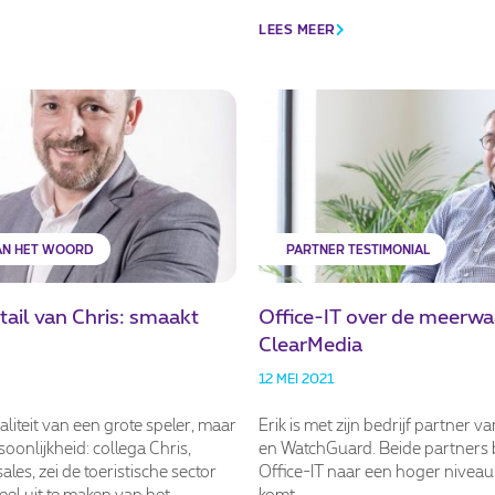
LEES MEER
AN HET WOORD
PARTNER TESTIMONIAL
tail van Chris: smaakt
Office-IT over de meerwa
ClearMedia
12 MEI 2021
liteit van een grote speler, maar
Erik is met zijn bedrijf partner 
oonlijkheid: collega Chris,
en WatchGuard. Beide partners
ales, zei de toeristische sector
Office-IT naar een hoger niveau
el uit te maken van het
komt.