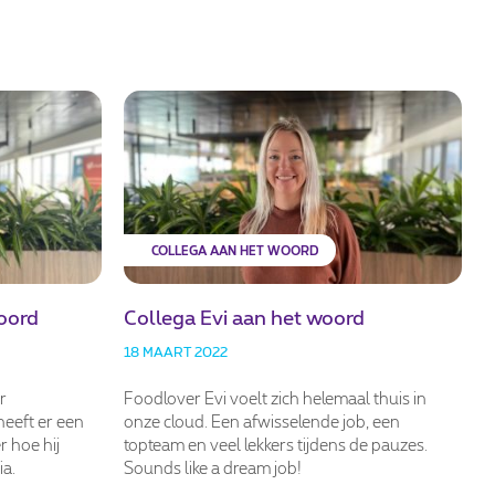
COLLEGA AAN HET WOORD
oord
Collega Evi aan het woord
18 MAART 2022
r
Foodlover Evi voelt zich helemaal thuis in
heeft er een
onze cloud. Een afwisselende job, een
r hoe hij
topteam en veel lekkers tijdens de pauzes.
ia.
Sounds like a dream job!