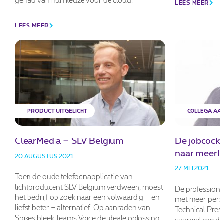
LEES MEER
LEES MEER
PRODUCT UITGELICHT
COLLEGA A
ClearMedia – SLV Belgium
De jobcock
naar meer!
20 AUGUSTUS 2021
27 MEI 2021
Toen de oude telefoonapplicatie van
lichtproducent SLV Belgium verdween, moest
De professiona
het bedrijf op zoek naar een volwaardig – en
met meer pers
liefst beter – alternatief. Op aanraden van
Technical Pres
Spikes bleek Teams Voice de ideale oplossing.
vaarwel om de