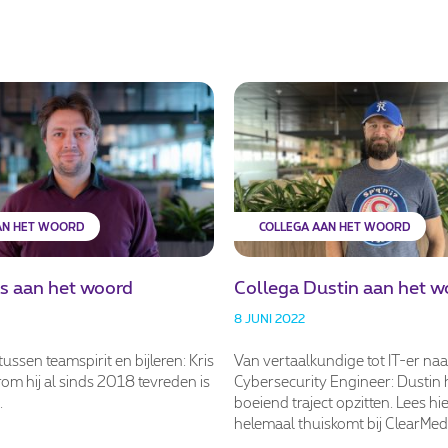
AN HET WOORD
COLLEGA AAN HET WOORD
is aan het woord
Collega Dustin aan het w
8 JUNI 2022
tussen teamspirit en bijleren: Kris
Van vertaalkundige tot IT-er naa
rom hij al sinds 2018 tevreden is
Cybersecurity Engineer: Dustin 
.
boeiend traject opzitten. Lees hie
helemaal thuiskomt bij ClearMed