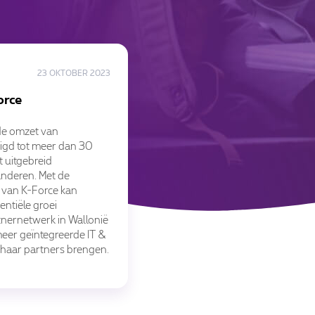
23 OKTOBER 2023
orce
s de omzet van
igd tot meer dan 30
t uitgebreid
anderen. Met de
 van K-Force kan
ntiële groei
tnernetwerk in Wallonië
eer geïntegreerde IT &
 haar partners brengen.