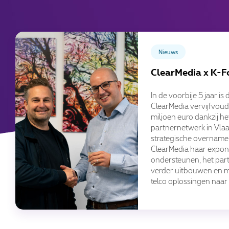
Nieuws
ClearMedia x K-F
In de voorbije 5 jaar i
ClearMedia vervijfvoud
miljoen euro dankzij he
partnernetwerk in Vla
strategische overname
ClearMedia haar expone
ondersteunen, het par
verder uitbouwen en m
telco oplossingen naar