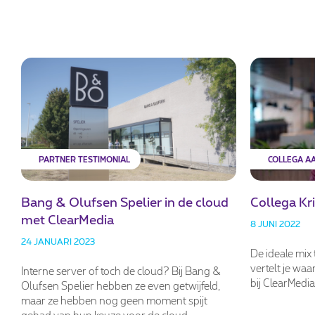
PARTNER TESTIMONIAL
COLLEGA A
Bang & Olufsen Spelier in de cloud
Collega Kr
met ClearMedia
8 JUNI 2022
24 JANUARI 2023
De ideale mix 
vertelt je waa
Interne server of toch de cloud? Bij Bang &
bij ClearMedia
Olufsen Spelier hebben ze even getwijfeld,
maar ze hebben nog geen moment spijt
gehad van hun keuze voor de cloud.