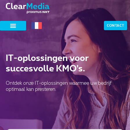
CONTACT
IT-oplossingen voor
succesvolle KMO's.
Ontdek onze IT-oplossingen waarmee uw bedrijf
optimaal kan presteren.