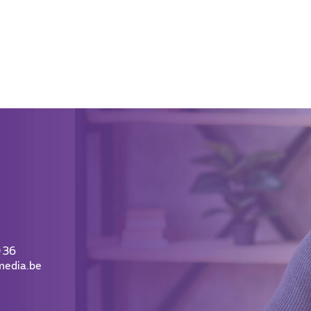
 36
media.be