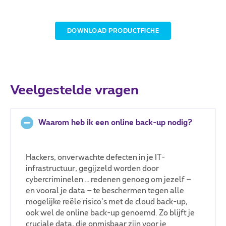
DOWNLOAD PRODUCTFICHE
Voorspelbare kosten
Veelgestelde vragen
Je betaalt enkel voor wat je gebruikt. Geen
investeringen in hard- en software.
Waarom heb ik een online back-up nodig?
Hackers, onverwachte defecten in je IT-
infrastructuur, gegijzeld worden door
cybercriminelen … redenen genoeg om jezelf –
en vooral je data – te beschermen tegen alle
mogelijke reële risico’s met de cloud back-up,
ook wel de online back-up genoemd. Zo blijft je
Op maat
cruciale data, die onmisbaar zijn voor je