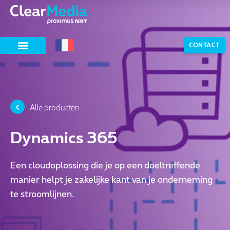
CONTACT
Alle producten
Dynamics 365
Een cloudoplossing die je op een doeltreffende
manier helpt je zakelijke kant van je onderneming
te stroomlijnen.